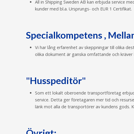
All in Shipping Sweden AB kan erbjuda service m
kunder med bl.a. Ursprungs- och EUR 1 Certifikat.
Specialkompetens , Mellan
Vi har lång erfarenhet av skeppningar till olika d
olika dokument är ganska omfattande och kräver kun
"Husspeditör"
Som ett lokalt oberoende transportföretag erbjude
service. Detta ger företagaren mer tid och resurse
länk mot alla de transportörer av kundens gods. K
Övrigt: