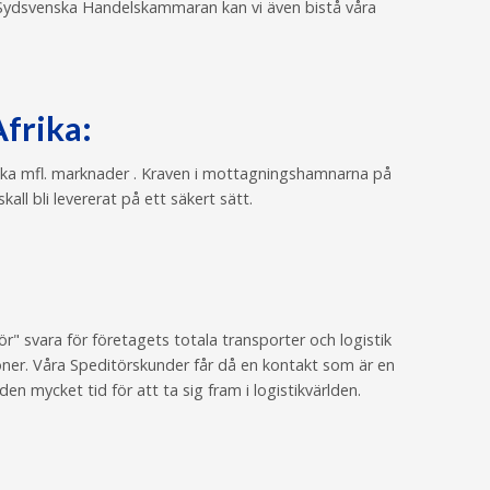
 Sydsvenska Handelskammaran kan vi även bistå våra
frika:
Afrika mfl. marknader . Kraven i mottagningshamnarna på
ll bli levererat på ett säkert sätt.
" svara för företagets totala transporter och logistik
ioner. Våra Speditörskunder får då en kontakt som är en
 mycket tid för att ta sig fram i logistikvärlden.