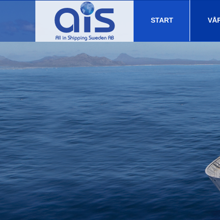
START
VÅ