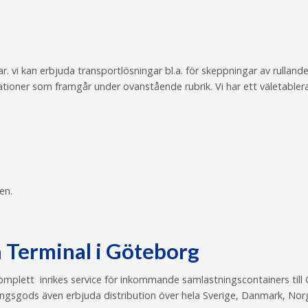
r. vi kan erbjuda transportlösningar bl.a. för skeppningar av rulland
inationer som framgår under ovanstående rubrik. Vi har ett väletab
en.
n Terminal i Göteborg
omplett inrikes service för inkommande samlastningscontainers till
ningsgods även erbjuda distribution över hela Sverige, Danmark, Nor