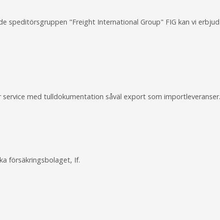
 speditörsgruppen "Freight International Group" FIG kan vi erbjuda 
r service med tulldokumentation såväl export som importleveranser
a försäkringsbolaget, If.