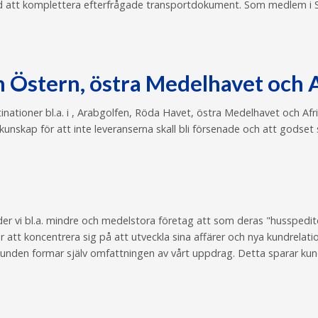
ed att komplettera efterfrågade transportdokument. Som medlem i
 Östern, östra Medelhavet och A
estinationer bl.a. i , Arabgolfen, Röda Havet, östra Medelhavet och 
skap för att inte leveranserna skall bli försenade och att godset ska
r vi bl.a. mindre och medelstora företag att som deras "husspeditör
r att koncentrera sig på att utveckla sina affärer och nya kundrelat
unden formar själv omfattningen av vårt uppdrag. Detta sparar kunden