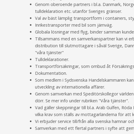
Genom oberoende partners i bl.a. Danmark, Norge, 
tulldeklaration etc. utanför Sveriges gränser.
Val av bäst lämplig transportform i containers, sty
Inrikestransporter med bil som järnväg.
Globala lösningar med flyg, binder samman kunde
Tillsammans med en samverkanspartner kan vi erb
distribution till slutmottagare i såväl Sverige, D
"våra tjänster"
Tulldeklarationer.
Transportförsäkringar, som ombud åt Försäkrings
Dokumentation.
Som medlem i Sydsvenska Handelskammaren kan vår
utveckling av internationella affärer.
Genom samverkan med Speditörskollegor världen öv
dörr. Se mer info under rubriken "Våra tjänster".
Vad gäller skeppningar till bl.a. Arab Gulfen, Röd
vilka krav som ställs av mottagarländerna för att 
Vi erbjuder service till/från alla svenska hamnar o
Samverkan med ett flertal partners i syfte att gem