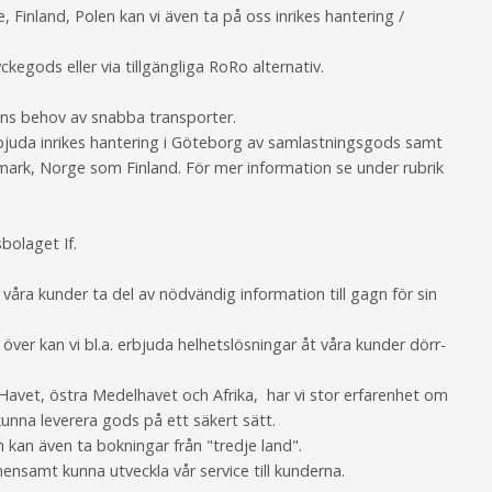
Finland, Polen kan vi även ta på oss inrikes hantering /
ckegods eller via tillgängliga RoRo alternativ.
ns behov av snabba transporter.
juda inrikes hantering i Göteborg av samlastningsgods samt
anmark, Norge som Finland. För mer information se under rubrik
bolaget If.
a kunder ta del av nödvändig information till gagn för sin
er kan vi bl.a. erbjuda helhetslösningar åt våra kunder dörr-
a Havet, östra Medelhavet och Afrika, har vi stor erfarenhet om
kunna leverera gods på ett säkert sätt.
ch kan även ta bokningar från "tredje land".
ensamt kunna utveckla vår service till kunderna.