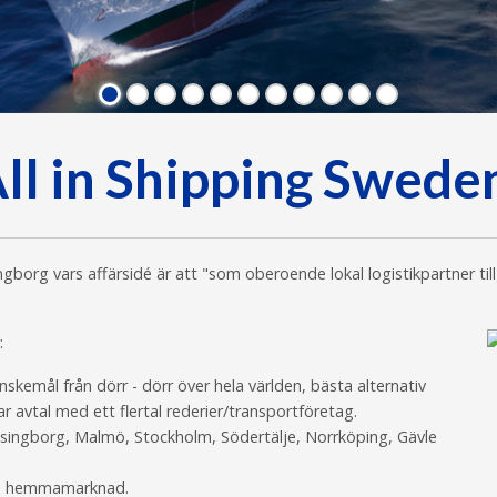
ll in Shipping Swede
ngborg vars affärsidé är att "som oberoende lokal logistikpartner t
:
nskemål från dörr - dörr över hela världen, bästa alternativ
ar avtal med ett flertal rederier/transportföretag.
elsingborg, Malmö, Stockholm, Södertälje, Norrköping, Gävle
sin hemmamarknad.